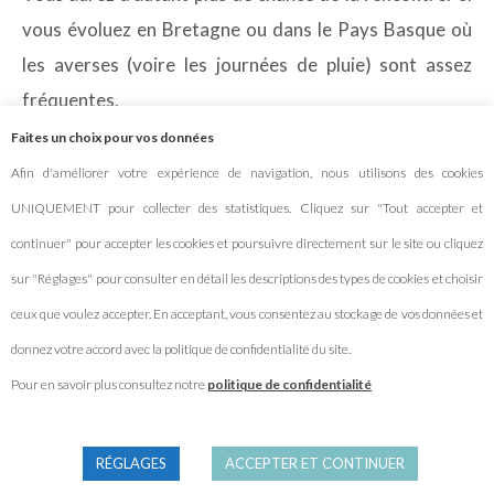
vous évoluez en Bretagne ou dans le Pays Basque où
les averses (voire les journées de pluie) sont assez
fréquentes.
Faites un choix pour vos données
Ensuite, je pense que
le matériel de bivouac
est
Afin d'améliorer votre expérience de navigation, nous utilisons des cookies
indispensable. Même si vous campez majoritairement.
UNIQUEMENT pour collecter des statistiques. Cliquez sur "Tout accepter et
L’itinéraire est bien plus pratique à réaliser en prenant
continuer" pour accepter les cookies et poursuivre directement sur le site ou cliquez
sa tente.
sur "Réglages" pour consulter en détail les descriptions des types de cookies et choisir
Pour en savoir plus sur le matériel, n’hésitez pas à
ceux que voulez accepter. En acceptant, vous consentez au stockage de vos données et
consulter l’article concernant
notre équipement pour
donnez votre accord avec la politique de confidentialité du site.
voyager à vélo.
Pour en savoir plus consultez notre
politique de confidentialité
RÉGLAGES
ACCEPTER ET CONTINUER