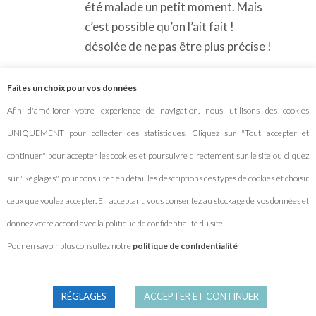
été malade un petit moment. Mais
c’est possible qu’on l’ait fait !
désolée de ne pas être plus précise !
Bonne journée
Faites un choix pour vos données
RÉPONSE
Afin d'améliorer votre expérience de navigation, nous utilisons des cookies
UNIQUEMENT pour collecter des statistiques. Cliquez sur "Tout accepter et
continuer" pour accepter les cookies et poursuivre directement sur le site ou cliquez
Nathalie
sur 5 septembre 2022 à 10 h 15 min
sur "Réglages" pour consulter en détail les descriptions des types de cookies et choisir
Bonjour,
ceux que voulez accepter. En acceptant, vous consentez au stockage de vos données et
Est-ce facile de trouver des campings
improvisés pendant ce voyage itinérant
donnez votre accord avec la politique de confidentialité du site.
ou faut-il les réserver à l’avance? Merci!
Pour en savoir plus consultez notre
politique de confidentialité
RÉPONSE
RÉGLAGES
ACCEPTER ET CONTINUER