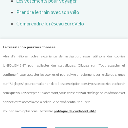
Les vêtements pour voyager
Prendre le train avec son vélo
Comprendre le réseau EuroVelo
À PROPOS
Faites un choix pour vos données
Afin d'améliorer votre expérience de navigation, nous utilisons des cookies
Qui sommes-nous ?
UNIQUEMENT pour collecter des statistiques. Cliquez sur "Tout accepter et
continuer" pour accepter les cookies et poursuivre directement sur le site ou cliquez
Nous contacter
sur "Réglages" pour consulter en détail les descriptions des types de cookies et choisir
Partenariats
ceux que voulez accepter. En acceptant, vous consentez au stockage de vos données et
Mentions légales
donnez votre accord avec la politique de confidentialité du site.
Politique de confidentialité
Pour en savoir plus consultez notre
politique de confidentialité
Gestion des cookies