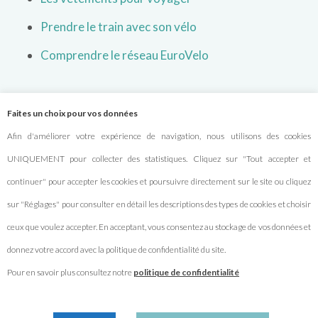
Prendre le train avec son vélo
Comprendre le réseau EuroVelo
À PROPOS
Faites un choix pour vos données
Afin d'améliorer votre expérience de navigation, nous utilisons des cookies
Qui sommes-nous ?
UNIQUEMENT pour collecter des statistiques. Cliquez sur "Tout accepter et
continuer" pour accepter les cookies et poursuivre directement sur le site ou cliquez
Nous contacter
sur "Réglages" pour consulter en détail les descriptions des types de cookies et choisir
Partenariats
ceux que voulez accepter. En acceptant, vous consentez au stockage de vos données et
Mentions légales
donnez votre accord avec la politique de confidentialité du site.
Politique de confidentialité
Pour en savoir plus consultez notre
politique de confidentialité
Gestion des cookies