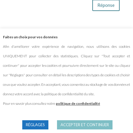
Réponse
Soumettre un commentaire
Faites un choix pour vos données
Afin d'améliorer votre expérience de navigation, nous utilisons des cookies
Votre adresse e-mail ne sera pas publiée.
Les
UNIQUEMENT pour collecter des statistiques. Cliquez sur "Tout accepter et
champs obligatoires sont indiqués avec
*
continuer" pour accepter les cookies et poursuivre directement sur le site ou cliquez
sur "Réglages" pour consulter en détail les descriptions des types de cookies et choisir
ceux que voulez accepter. En acceptant, vous consentez au stockage de vos données et
donnez votre accord avec la politique de confidentialité du site.
Pour en savoir plus consultez notre
politique de confidentialité
RÉGLAGES
ACCEPTER ET CONTINUER