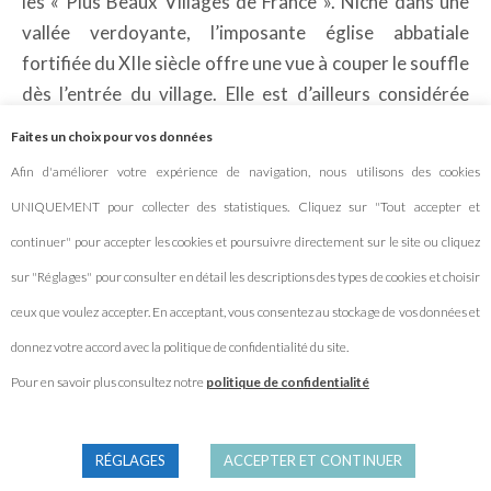
les « Plus Beaux Villages de France ». Niché dans une
vallée verdoyante, l’imposante église abbatiale
fortifiée du XIIe siècle offre une vue à couper le souffle
dès l’entrée du village. Elle est d’ailleurs considérée
comme l’une des plus belles du Périgord ! Les ruelles
Faites un choix pour vos données
escarpées et les maisons en pierre jaune complètent le
Afin d'améliorer votre expérience de navigation, nous utilisons des cookies
charme de ce lieu chargé d’histoire.
UNIQUEMENT pour collecter des statistiques. Cliquez sur "Tout accepter et
Quelques kilomètres encore et nous rejoignons la
continuer" pour accepter les cookies et poursuivre directement sur le site ou cliquez
vallée de la Vézère, classée Patrimoine Mondial de
sur "Réglages" pour consulter en détail les descriptions des types de cookies et choisir
l’Humanité de l’UNESCO pour ses 15 sites
ceux que voulez accepter. En acceptant, vous consentez au stockage de vos données et
paléolithiques, dont les célèbres grottes de Lascaux !
donnez votre accord avec la politique de confidentialité du site.
Pour en savoir plus consultez notre
politique de confidentialité
RÉGLAGES
ACCEPTER ET CONTINUER