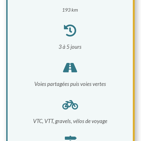
193 km

3 à 5 jours

Voies partagées puis voies vertes

VTC, VTT, gravels, vélos de voyage