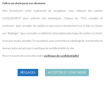
Faites un choix pour vos données
Prendre le train avec son vélo
Afin d'améliorer votre expérience de navigation, nous utilisons des cookies
Comprendre le réseau EuroVelo
UNIQUEMENT pour collecter des statistiques. Cliquez sur "Tout accepter et
continuer" pour accepter les cookies et poursuivre directement sur le site ou cliquez
sur "Réglages" pour consulter en détail les descriptions des types de cookies et choisir
À PROPOS
ceux que voulez accepter. En acceptant, vous consentez au stockage de vos données et
donnez votre accord avec la politique de confidentialité du site.
Qui sommes-nous ?
Pour en savoir plus consultez notre
politique de confidentialité
Nous contacter
Partenariats
RÉGLAGES
ACCEPTER ET CONTINUER
Mentions légales
Politique de confidentialité
Gestion des cookies