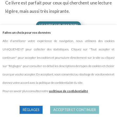
Ce livre est parfait pour ceux qui cherchent une lecture
légère, mais aussi très inspirante.
LE LIVRE SUR AMAZON
Faites un choix pour vos données
Afin d'améliorer votre expérience de navigation, nous utilisons des cookies
LE LIVRE À LA FNAC
UNIQUEMENT pour collecter des statistiques. Cliquez sur "Tout accepter et
continuer" pour accepter les cookies et poursuivre directement sur le site ou cliquez
sur "Réglages" pour consulter en détail les descriptions des types de cookies et choisir
D’AUTRES LIVRES VÉLO À DÉCOUVRIR :
ceux que voulez accepter. En acceptant, vous consentez au stockage de vos données et
donnez votre accord avec la politique de confidentialité du site.
Pour en savoir plus consultez notre
politique de confidentialité
RÉGLAGES
ACCEPTER ET CONTINUER