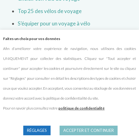
Top 25 des vélos de voyage
S’équiper pour un voyage à vélo
Les livres d’aventures cyclistes
Faites un choix pour vos données
Afin d'améliorer votre expérience de navigation, nous utilisons des cookies
UNIQUEMENT pour collecter des statistiques. Cliquez sur "Tout accepter et
NOS DOSSIERS
continuer" pour accepter les cookies et poursuivre directement sur le site ou cliquez
sur "Réglages" pour consulter en détail les descriptions des types de cookies et choisir
Les meilleures sacoches pour voyager
ceux que voulez accepter. En acceptant, vous consentez au stockage de vos données et
Comment pratiquer le bivouac ?
donnez votre accord avec la politique de confidentialité du site.
S’assurer pour son voyage à vélo
Pour en savoir plus consultez notre
politique de confidentialité
Les vêtements pour voyager
RÉGLAGES
ACCEPTER ET CONTINUER
Prendre le train avec son vélo